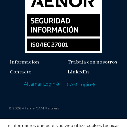
Información
Trabaja con nosotros
Contacto
LinkedIn
Altamar Login
CAM Login
© 2026 AltamarCAM Partners
Le informamos que este sitio web utiliza cookies técnicas
Aviso legal