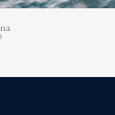
una
e