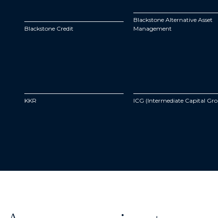
Blackstone Alternative Asset
Blackstone Credit
Management
KKR
ICG (Intermediate Capital Gr