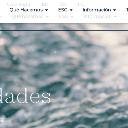
CAM login
EN
ES
DE
Qué Hacemos
ESG
Información
Qué hacemos
ESG
Información
dades