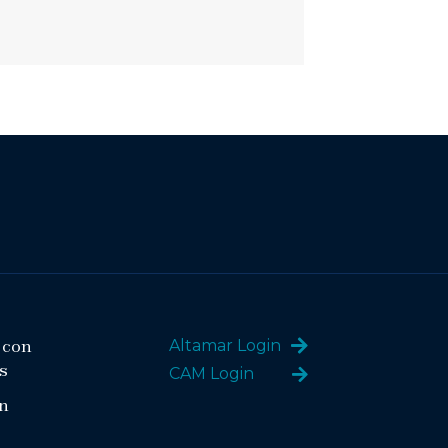
 con
Altamar Login
s
CAM Login
n