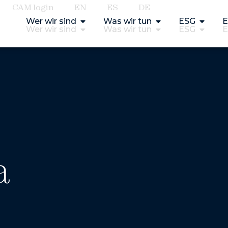
CAM login
EN
ES
DE
Wer wir sind
Was wir tun
ESG
E
Wer wir sind
Was wir tun
ESG
E
a