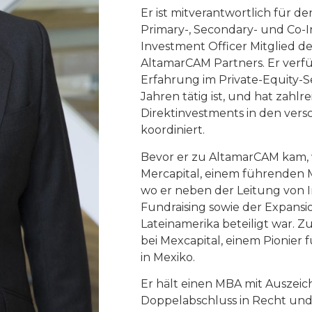
Er ist mitverantwortlich für de
Primary-, Secondary- und Co-I
Investment Officer Mitglied 
AltamarCAM Partners. Er verf
Erfahrung im Private-Equity-Se
Jahren tätig ist, und hat zahlr
Direktinvestments in den ver
koordiniert.
Bevor er zu AltamarCAM kam, w
Mercapital, einem führenden M
wo er neben der Leitung von 
Fundraising sowie der Expans
Lateinamerika beteiligt war. Z
bei Mexcapital, einem Pionier 
in Mexiko.
Er hält einen MBA mit Auszei
Doppelabschluss in Recht und