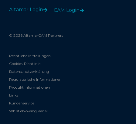
Altamar Login
CAM Login
© 2026 AltamarCAM Partners
Rechtliche Mitteilungen
Cookies-Richtlinie
Datenschutzerklärung
Regulatorische Informationen
Produkt Informationen
Links
Kundenservice
Whistleblowing Kanal