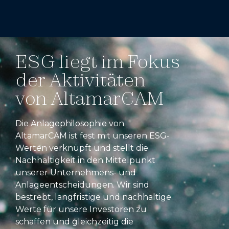
ESG liegt im Fokus
der Aktivitäten
von AltamarCAM
Die Anlagephilosophie von
AltamarCAM ist fest mit unseren ESG-
Werten verknüpft und stellt die
Nachhaltigkeit in den Mittelpunkt
unserer Unternehmens- und
Anlageentscheidungen. Wir sind
bestrebt, langfristige und nachhaltige
Werte für unsere Investoren zu
schaffen und gleichzeitig die