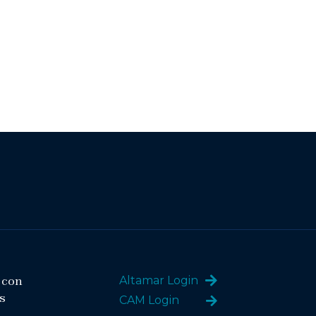
 con
Altamar Login
s
CAM Login