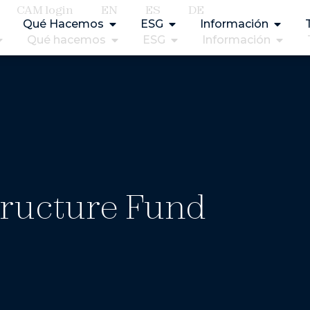
CAM login
EN
ES
DE
Qué Hacemos
ESG
Información
Qué hacemos
ESG
Información
tructure Fund