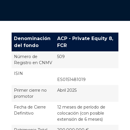
Denominación
ACP - Private Equity 8,
del fondo
FCR
Número de
509
Registro en CNMV
ISIN
ES0151481019
Primer cierre no
Abril 2025
promotor
Fecha de Cierre
12 meses de período de
Definitivo
colocación (con posible
extensión de 6 meses)