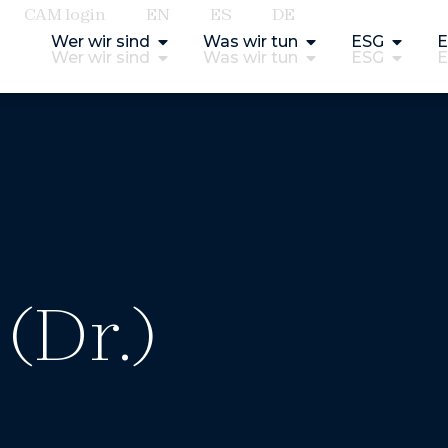
CAM login
EN
ES
DE
Wer wir sind
Was wir tun
ESG
E
Wer wir sind
Was wir tun
ESG
E
(Dr.)