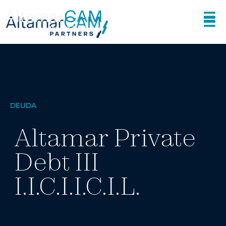
DEUDA
Altamar Private
Debt III
I.I.C.I.I.C.I.L.