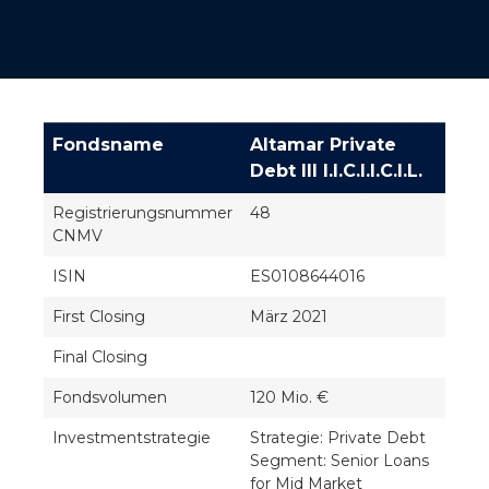
Fondsname
Altamar Private
Debt III I.I.C.I.I.C.I.L.
Registrierungsnummer
48
CNMV
ISIN
ES0108644016
First Closing
März 2021
Final Closing
Fondsvolumen
120 Mio. €
Investmentstrategie
Strategie: Private Debt
Segment: Senior Loans
for Mid Market