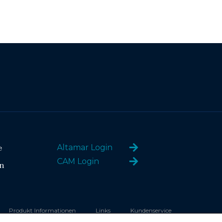
e
Altamar Login
CAM Login
n
Produkt Informationen
Links
Kundenservice