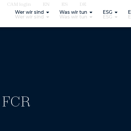
CAM login
EN
ES
DE
Wer wir sind
Was wir tun
ESG
E
Wer wir sind
Was wir tun
ESG
E
5 FCR