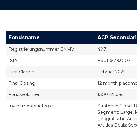
Fondsname
ACP Secondari
Registrierungsnummer CNMV
407
ISIN
ES0105783007
First Closing
Februar 2025
Final Closing
12 month placemen
Fondsvolumen
1300 Mio. €
Investmentstrategie
Strategie: Global 
Segment: Large, M
geografische Ausr
Art des Deals: Se