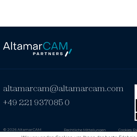
altamarcam@altamarcam.com
+49 221 937085 0
© 2026 AltamarCAM
Rechtliche Mitteilungen
Cookies-Ri
Partners
Whistleblowing Kanal