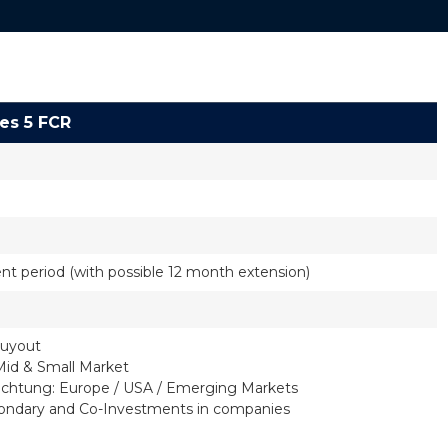
es 5 FCR
t period (with possible 12 month extension)
Buyout
id & Small Market
ichtung: Europe / USA / Emerging Markets
condary and Co-Investments in companies